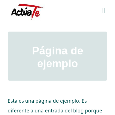
Saltar
Tog
al
contenido
Nav
Home
Equipo
Página de
ejemplo
Servicios
Contacta con nosotros
Esta es una página de ejemplo. Es
diferente a una entrada del blog porque