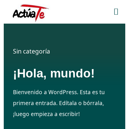
Saltar
Tog
al
contenido
Nav
Home
Equipo
Sin categoría
Servicios
¡Hola, mundo!
Contacta con nosotros
Bienvenido a WordPress. Esta es tu
primera entrada. Edítala o bórrala,
¡luego empieza a escribir!